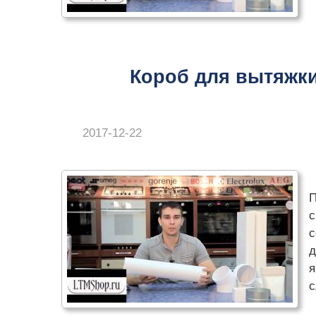
Короб для вытяжки
2017-12-22
П
с
с
д
я
с