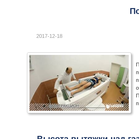
П
2017-12-18
П
п
п
о
П
п