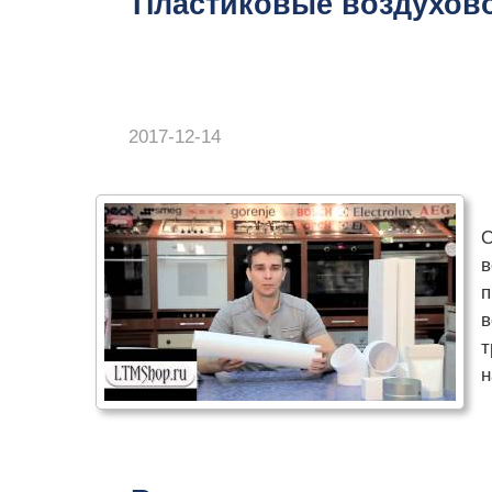
Пластиковые воздухово
2017-12-14
О
в
п
в
т
н