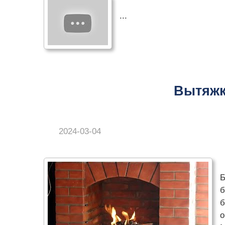
...
Вытяжк
2024-03-04
Б
б
б
о