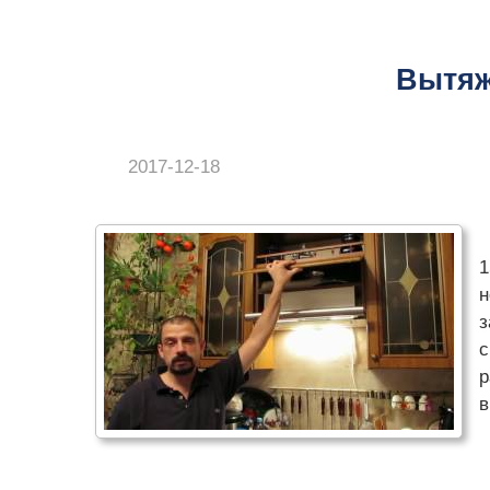
Вытяж
2017-12-18
1
н
з
с
р
в