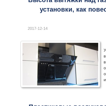
Высота вытяжки над газ
установки, как пове
2017-12-14
У
в
в
о
о
и